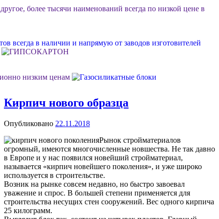
 другое, более тысячи наименований всегда по низкой цене в
ов всегда в наличии и напрямую от заводов изготовителей
ционно низким ценам
Кирпич нового образца
ок или объект, возможна разгрузка, фурные поставки еще
Опубликовано
22.11.2018
м Ваш личный менеджер в стройдисконте "Мидгард"
Рынок стройматериалов
огромный, имеются многочисленные новшества. Не так давно
в Европе и у нас появился новейший стройматериал,
называется «кирпич новейшего поколения», и уже широко
 долговечной, качественной и недорогой отделки фасада
используется в строительстве.
Возник на рынке совсем недавно, но быстро завоевал
уважение и спрос. В большей степени применяется для
строительства несущих стен сооружений. Вес одного кирпича
25 килограмм.