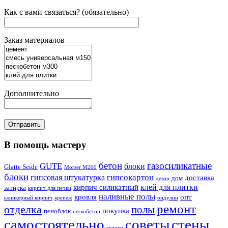
Как с вами связаться? (обязательно)
Заказ материалов
Дополнительно
В помощь мастеру
бетон
газосиликатные
GUTE
блоки
Glatte Seide
Morser M200
блоки
гипсокартон
гипсовая штукатурка
доставка
дом
декор
клей для плитки
кирпич силикатный
затирка
кирпич для печки
наливные полы
кровля
опт
клинкерный кирпич
крепеж
ондулин
ремонт
отделка
полы
покупка
пеноблок
пескобетон
самостоятельно
советы
стены
скидки