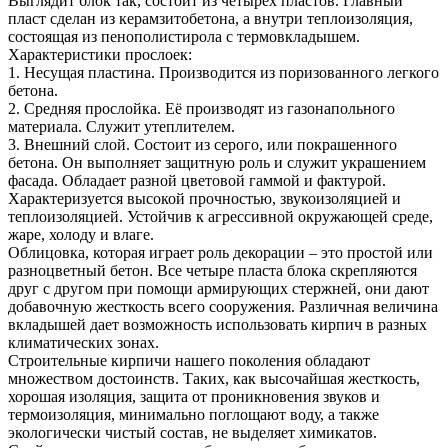
Выглядит блок так, состоит из четырех пластов. Главный
пласт сделан из керамзитобетона, а внутри теплоизоляция,
состоящая из пенополистирола с термовкладышем.
Характеристики прослоек:
1. Несущая пластина. Производится из поризованного легкого
бетона.
2. Средняя прослойка. Её производят из газонапольного
материала. Служит утеплителем.
3. Внешний слой. Состоит из серого, или покрашенного
бетона. Он выполняет защитную роль и служит украшением
фасада. Обладает разной цветовой гаммой и фактурой.
Характеризуется высокой прочностью, звукоизоляцией и
теплоизоляцией. Устойчив к агрессивной окружающей среде,
жаре, холоду и влаге.
Облицовка, которая играет роль декорации – это простой или
разноцветный бетон. Все четыре пласта блока скрепляются
друг с другом при помощи армирующих стержней, они дают
добавочную жесткость всего сооружения. Различная величина
вкладышей дает возможность использовать кирпич в разных
климатических зонах.
Строительные кирпичи нашего поколения обладают
множеством достоинств. Таких, как высочайшая жесткость,
хорошая изоляция, защита от проникновения звуков и
термоизоляция, минимально поглощают воду, а также
экологически чистый состав, не выделяет химикатов.