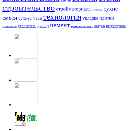
строительство
сухие
стройматериалы
стяжка
технология
смеси
укладка плитки
сухиес меси
цемент
фасад
утеплитель
шифер
штукатурка
утепление
цены на объект