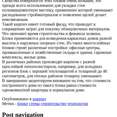
Свойства поверхности этих блоков очень большие, это
прежде всего использование для укладки стен
полимерцементную мастику, применение которой уменьшает
расходование стройматериалов и появление щелей делает
невозможным.
Такой кирпич имеет готовый фасад, что приводит к
сокращению затрат для покупку облицовочных материалов.
Что экономит время строительства и финансы хозяина.
Блоки применяются для возведения каркасных домов разной
высоты и наружных опорных стен. Из таких многослойных
блоков строят различные постройки: офисные центры,
промышленные и хозяйственные склады и здания, гаражные
комплексы, жилые дома.
В различных районах производят кирпичи с разной
прослойкой пенополистирола, например, для холодных
регионов блок с хорошей теплозащитой и толщиной до 40
сантиметров, для теплых районов толщину уменьшают.
В завершении акцентируем внимание на том, что стоимость
построенного дома из такого блока равна стоимости
однокомнатной квартиры в нормальном доме.
Опубликовано в
кирпич
Метки -
блоки
стены
строительство
технология
Post navigation