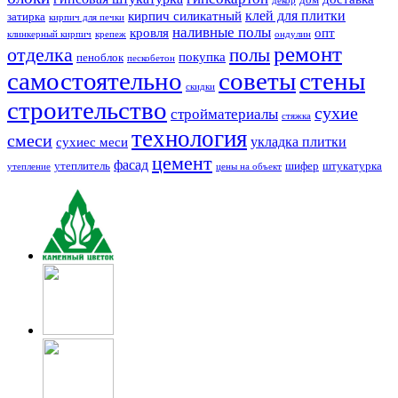
дом
декор
клей для плитки
кирпич силикатный
затирка
кирпич для печки
наливные полы
кровля
опт
клинкерный кирпич
крепеж
ондулин
ремонт
отделка
полы
покупка
пеноблок
пескобетон
самостоятельно
советы
стены
скидки
строительство
сухие
стройматериалы
стяжка
технология
смеси
укладка плитки
сухиес меси
цемент
фасад
утеплитель
шифер
штукатурка
утепление
цены на объект