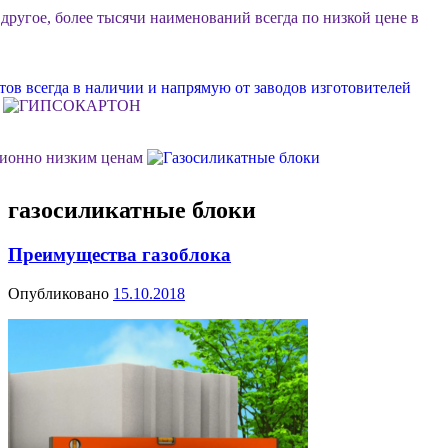
 другое, более тысячи наименований всегда по низкой цене в
ов всегда в наличии и напрямую от заводов изготовителей
ционно низким ценам
газосиликатные блоки
ок или объект, возможна разгрузка, фурные поставки еще
Преимущества газоблока
м Ваш личный менеджер в стройдисконте "Мидгард"
Опубликовано
15.10.2018
 долговечной, качественной и недорогой отделки фасада