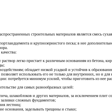
аспространенных строительных материалов является смесь суха
ортландцемента и крупнозернистого песка; в нее дополнительн
вора.
качества:
у раствор легко пристает к различным основаниям из бетона, кир
ды;
оздействиям; обладает низкой усадкой и устойчив к образован
позволяет использовать его не только для внутренних, но и для
ции: потребуется минимум усилий, чтобы приготовить из нее раст
ительстве для самых разнообразных целей:
пича, шлакоблоков и других материалов, за исключением плит с
 заливки сложных фундаментов;
ния лестниц;
е основания, заделывать трещины и стыки;