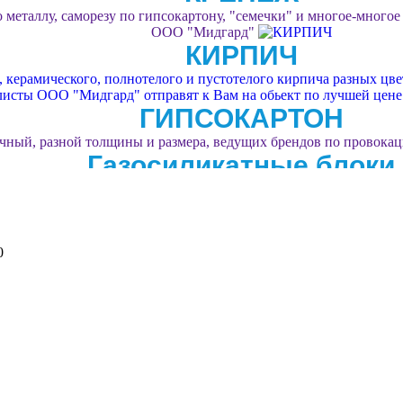
 металлу, саморезу по гипсокартону, "семечки" и многое-многое
ООО "Мидгард"
КИРПИЧ
керамического, полнотелого и пустотелого кирпича разных цвет
листы ООО "Мидгард" отправят к Вам на обьект по лучшей цене
ГИПСОКАРТОН
чный, разной толщины и размера, ведущих брендов по провока
Газосиликатные блоки
 изготовителей по уникально низкой цене с доставкой на участ
дешевле!
УТЕПЛИТЕЛЬ
енопласт в любых объёмах и под любые цели. Поможет с выборо
0
Фасадные системы
ист стройдисконта "Мидгард" подберу комплекс материалов, для
тонкослойной фактурной штукатуркой.