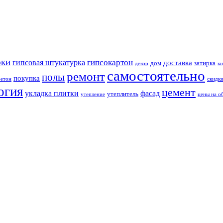
оки
гипсокартон
гипсовая штукатурка
доставка
дом
затирка
декор
ки
самостоятельно
ремонт
полы
покупка
бетон
скидк
огия
цемент
укладка плитки
фасад
утеплитель
утепление
цены на о