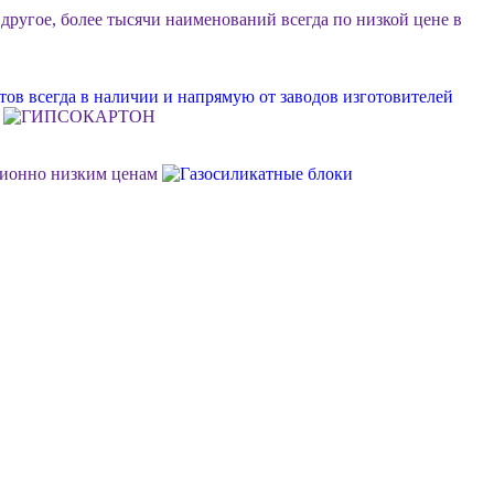
 другое, более тысячи наименований всегда по низкой цене в
ов всегда в наличии и напрямую от заводов изготовителей
ционно низким ценам
ок или объект, возможна разгрузка, фурные поставки еще
м Ваш личный менеджер в стройдисконте "Мидгард"
 долговечной, качественной и недорогой отделки фасада