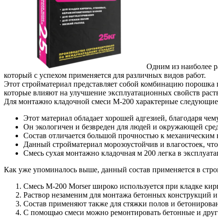
Одним из наиболее р
который с успехом применяется для различных видов работ.
Этот стройматериал представляет собой комбинацию порошка п
которые влияют на улучшение эксплуатационных свойств раст
Для монтажно кладочной смеси М-200 характерные следующие 
Этот материал обладает хорошей адгезией, благодаря чем
Он экологичен и безвреден для людей и окружающей сре
Состав отличается большой прочностью к механическим в
Данный стройматериал морозоустойчив и влагостоек, что 
Смесь сухая монтажно кладочная м 200 легка в эксплуата
Как уже упоминалось выше, данный состав применяется в стро
Смесь М-200 Morser широко используется при кладке кир
Раствор незаменим для монтажа бетонных конструкций и
Состав применяют также для стяжки полов и бетонирова
С помощью смеси можно ремонтировать бетонные и други