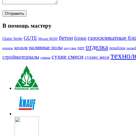
В помощь мастеру
бетон
газосиликатные бл
GUTE
блоки
Glatte Seide
Morser M200
отделка
наливные полы
кровля
опт
пеноблок
крепеж
ондулин
песко
технол
сухие смеси
стройматериалы
сухиес меси
стяжка