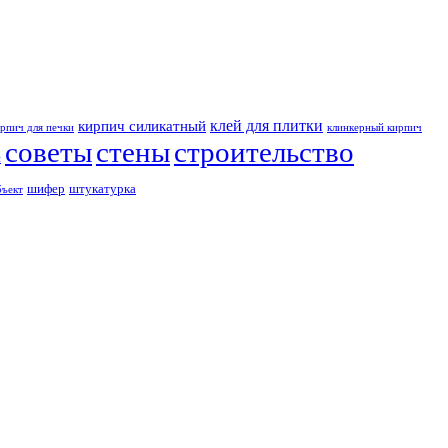
клей для плитки
кирпич силикатный
рпич для печки
клинкерный кирпич
советы
стены
строительство
и
шифер
штукатурка
бъект