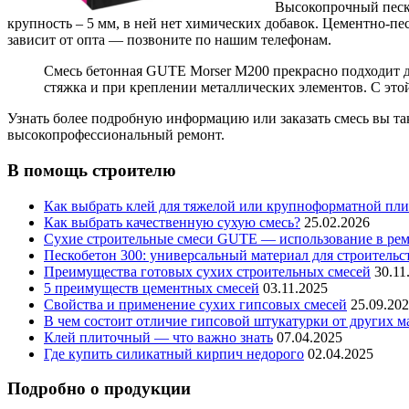
Высокопрочный песко
крупность – 5 мм, в ней нет химических добавок. Цементно-пе
зависит от опта — позвоните по нашим телефонам.
Смесь бетонная GUTE Morser М200 прекрасно подходит д
стяжка и при креплении металлических элементов. С это
Узнать более подробную информацию или заказать смесь вы т
высокопрофессиональный ремонт.
В помощь строителю
Как выбрать клей для тяжелой или крупноформатной пл
Как выбрать качественную сухую смесь?
25.02.2026
Сухие строительные смеси GUTE — использование в ремо
Пескобетон 300: универсальный материал для строительс
Преимущества готовых сухих строительных смесей
30.11
5 преимуществ цементных смесей
03.11.2025
Свойства и применение сухих гипсовых смесей
25.09.20
В чем состоит отличие гипсовой штукатурки от других м
Клей плиточный — что важно знать
07.04.2025
Где купить силикатный кирпич недорого
02.04.2025
Подробно о продукции