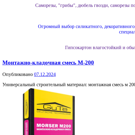
Саморезы, "грибы", дюбель гвозди, саморезы по
Огромный выбор силикатного, декоративного, 
специа
Гипсокартон влагостойкий и обы
Монтажно-кладочная смесь М-200
Газосиликатный блок от лидирующих заводов
Опубликовано
07.12.2024
Утеплитель базальтовый и минвата, п
Универсальный строительный материал: монтажная смесь м 20
Подошли к этапу отделки фасадов? Специал