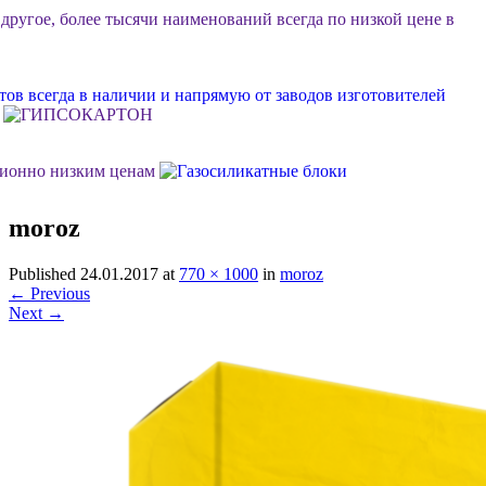
 другое, более тысячи наименований всегда по низкой цене в
ов всегда в наличии и напрямую от заводов изготовителей
ционно низким ценам
moroz
ок или объект, возможна разгрузка, фурные поставки еще
Published
24.01.2017
at
770 × 1000
in
moroz
←
Previous
м Ваш личный менеджер в стройдисконте "Мидгард"
Next
→
 долговечной, качественной и недорогой отделки фасада