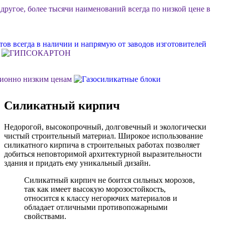
 другое, более тысячи наименований всегда по низкой цене в
ов всегда в наличии и напрямую от заводов изготовителей
ционно низким ценам
Силикатный кирпич
ок или объект, возможна разгрузка, фурные поставки еще
Недорогой, высокопрочный, долговечный и экологически
чистый строительный материал. Широкое использование
м Ваш личный менеджер в стройдисконте "Мидгард"
силикатного кирпича в строительных работах позволяет
добиться неповторимой архитектурной выразительности
здания и придать ему уникальный дизайн.
 долговечной, качественной и недорогой отделки фасада
Силикатный кирпич не боится сильных морозов,
так как имеет высокую морозостойкость,
относится к классу негорючих материалов и
обладает отличными противопожарными
свойствами.