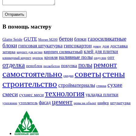
В помощь мастеру
бетон
газосиликатные
GUTE
блоки
Glatte Seide
Morser M200
блоки
гипсокартон
гипсовая штукатурка
доставка
дом
декор
клей для плитки
кирпич силикатный
затирка
кирпич для печки
наливные полы
кровля
опт
клинкерный кирпич
крепеж
ондулин
ремонт
отделка
полы
покупка
пеноблок
пескобетон
самостоятельно
советы
стены
скидки
строительство
сухие
стройматериалы
стяжка
технология
смеси
укладка плитки
сухиес меси
цемент
фасад
утеплитель
шифер
штукатурка
утепление
цены на объект