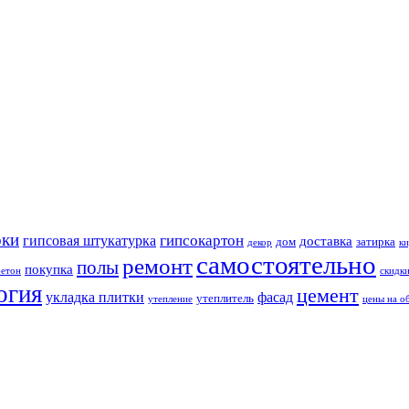
оки
гипсокартон
гипсовая штукатурка
доставка
дом
затирка
декор
ки
самостоятельно
ремонт
полы
покупка
бетон
скидк
огия
цемент
укладка плитки
фасад
утеплитель
утепление
цены на о