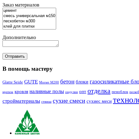
Заказ материалов
Дополнительно
В помощь мастеру
бетон
газосиликатные бл
GUTE
блоки
Glatte Seide
Morser M200
отделка
наливные полы
кровля
опт
пеноблок
крепеж
ондулин
песко
технол
сухие смеси
стройматериалы
сухиес меси
стяжка