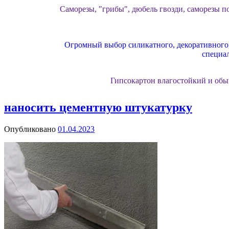
Саморезы, "грибы", дюбель гвозди, саморезы по
Огромный выбор силикатного, декоративного, 
специа
Гипсокартон влагостойкий и обы
наносить цементную штукатурку
Газосиликатный блок от лидирующих заводов
Опубликовано
01.04.2023
Утеплитель базальтовый и минвата, п
Подошли к этапу отделки фасадов? Специал