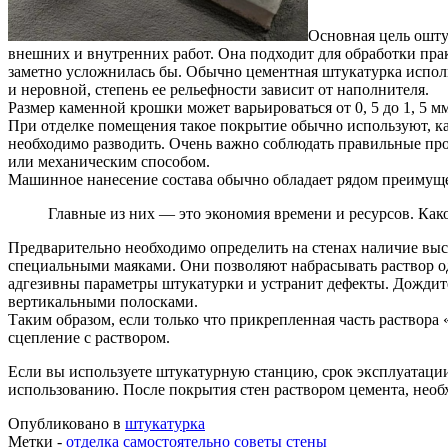
Основная цель ошту
внешних и внутренних работ. Она подходит для обработки прак
заметно усложнилась бы. Обычно цементная штукатурка исполь
и неровной, степень ее рельефности зависит от наполнителя.
Размер каменной крошки может варьироваться от 0, 5 до 1, 5 мм
При отделке помещения такое покрытие обычно используют, как
необходимо разводить. Очень важно соблюдать правильные пр
или механическим способом.
Машинное нанесение состава обычно обладает рядом преимуще
Главные из них — это экономия времени и ресурсов. Как
Предварительно необходимо определить на стенах наличие выст
специальными маяками. Они позволяют набрасывать раствор о
адгезивны параметры штукатурки и устранит дефекты. Дождит
вертикальными полосками.
Таким образом, если только что прикрепленная часть раствора 
сцепление с раствором.
Если вы используете штукатурную станцию, срок эксплуатации
использованию. После покрытия стен раствором цемента, необ
Опубликовано в
штукатурка
Метки -
отделка
самостоятельно
советы
стены