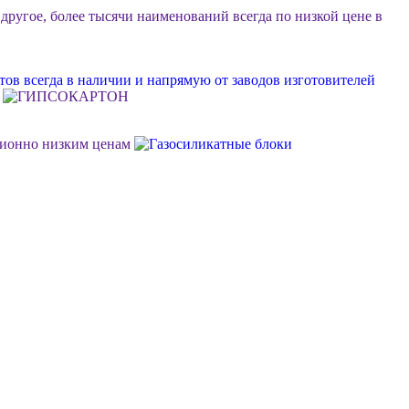
 другое, более тысячи наименований всегда по низкой цене в
ов всегда в наличии и напрямую от заводов изготовителей
ционно низким ценам
ок или объект, возможна разгрузка, фурные поставки еще
м Ваш личный менеджер в стройдисконте "Мидгард"
 долговечной, качественной и недорогой отделки фасада