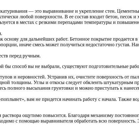
катуривания — это выравнивание и укрепление стен. Цементный
тически любой поверхности. В ее состав входит бетон, песок и 
зуется в местах с резкими перепадами
температуры и повышенн
.
 основу для дальнейших работ. Бетонное покрытие продается в 
опорции, иначе смесь может получиться недостаточно густая. 
ств перед ручным.
ой бы способ вы не выбрали, существуют подготовительные раб
упов и неровностей. Устранив их, очистите поверхность от пыли
дной толщины. Углы и откосы следует обклеить штукатурным пр
есь полного высыхания грунтовки и можно приступать к нанесе
«поплывет», вам не придется начинать работу с начала. Также во
 раствора ощутимо повысится. Благодаря механизму постоянного
ходимо с помощью выравнивателя обработать всю поверхность. 