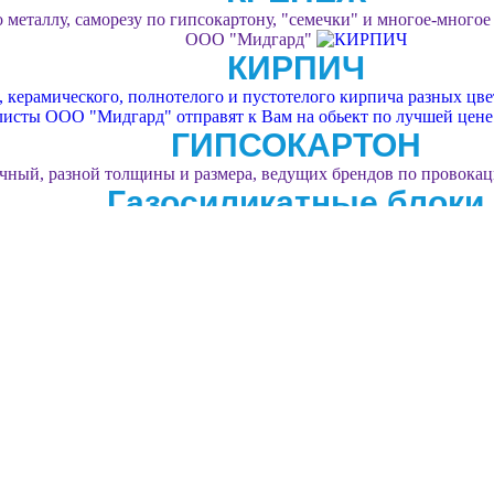
 металлу, саморезу по гипсокартону, "семечки" и многое-многое
ООО "Мидгард"
КИРПИЧ
керамического, полнотелого и пустотелого кирпича разных цвет
листы ООО "Мидгард" отправят к Вам на обьект по лучшей цене
ГИПСОКАРТОН
чный, разной толщины и размера, ведущих брендов по провока
Газосиликатные блоки
 изготовителей по уникально низкой цене с доставкой на участ
дешевле!
УТЕПЛИТЕЛЬ
енопласт в любых объёмах и под любые цели. Поможет с выборо
Фасадные системы
ист стройдисконта "Мидгард" подберу комплекс материалов, для
тонкослойной фактурной штукатуркой.