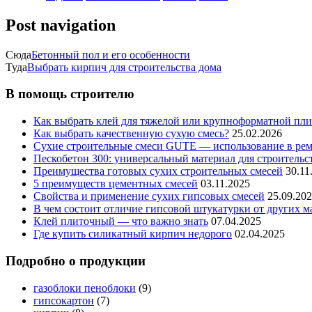
Post navigation
Сюда
Бетонный пол и его особенности
Туда
Выбрать кирпич для строительства дома
В помощь строителю
Как выбрать клей для тяжелой или крупноформатной пл
Как выбрать качественную сухую смесь?
25.02.2026
Сухие строительные смеси GUTE — использование в ремо
Пескобетон 300: универсальный материал для строительс
Преимущества готовых сухих строительных смесей
30.11
5 преимуществ цементных смесей
03.11.2025
Свойства и применение сухих гипсовых смесей
25.09.20
В чем состоит отличие гипсовой штукатурки от других м
Клей плиточный — что важно знать
07.04.2025
Где купить силикатный кирпич недорого
02.04.2025
Подробно о продукции
газоблоки пеноблоки
(9)
гипсокартон
(7)