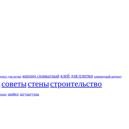
клей для плитки
кирпич силикатный
рпич для печки
клинкерный кирпич
советы
стены
строительство
и
шифер
штукатурка
бъект