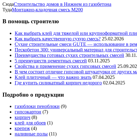
Сюда
Строительство домов в Нижнем из газобетона
Туда
Монтажно-кладочная смесь M200
В помощь строителю
Как выбрать клей для тяжелой или крупноформатной пл
Как выбрать качественную сухую смесь?
25.02.2026
Сухие строительные смеси GUTE — использование в ремо
Пескобетон 300: универсальный материал для строительс
Преимущества готовых сухих строительных смесей
30.11
5 преимуществ цементных смесей
03.11.2025
Свойства и применение сухих гипсовых смесей
25.09.20
В чем состоит отличие гипсовой штукатурки от других м
Клей плиточный — что важно знать
07.04.2025
Где купить силикатный кирпич недорого
02.04.2025
Подробно о продукции
газоблоки пеноблоки
(9)
гипсокартон
(7)
кирпич
(8)
клей для обоев
(1)
крепеж
(4)
наливные полы
(11)