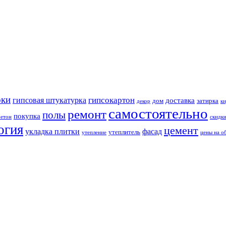
оки
гипсокартон
гипсовая штукатурка
доставка
дом
затирка
декор
ки
самостоятельно
ремонт
полы
покупка
бетон
скидк
огия
цемент
укладка плитки
фасад
утеплитель
утепление
цены на о