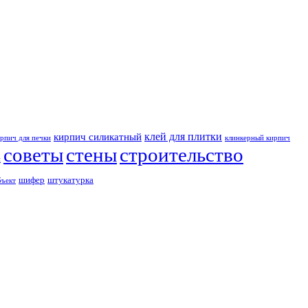
клей для плитки
кирпич силикатный
рпич для печки
клинкерный кирпич
советы
стены
строительство
и
шифер
штукатурка
бъект