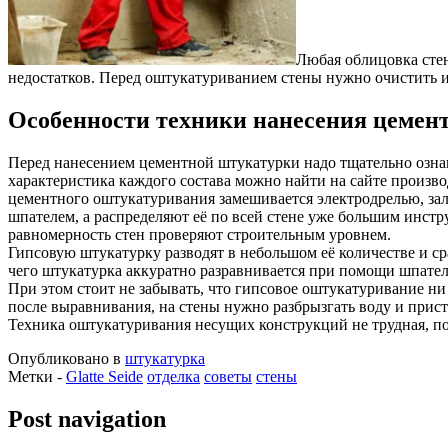
Любая облицовка стен
недостатков. Перед оштукатуриванием стены нужно очистить и
Особенности техники нанесения цемен
Перед нанесением цементной штукатурки надо тщательно озна
характеристика каждого состава можно найти на сайте произво
цементного оштукатуривания замешивается электродрелью, за
шпателем, а распределяют её по всей стене уже большим инст
равномерность стен проверяют строительным уровнем.
Гипсовую штукатурку разводят в небольшом её количестве и 
чего штукатурка аккуратно разравнивается при помощи шпателя
При этом стоит не забывать, что гипсовое оштукатуривание ни
после выравнивания, на стены нужно разбрызгать воду и прис
Техника оштукатуривания несущих конструкций не трудная, по
Опубликовано в
штукатурка
Метки -
Glatte Seide
отделка
советы
стены
Post navigation