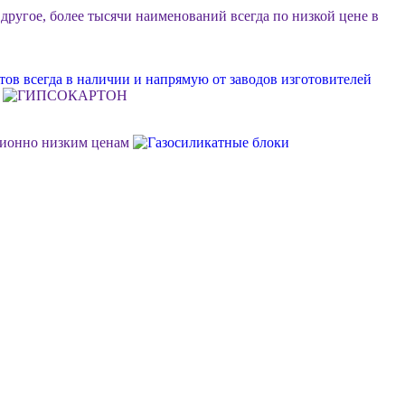
 другое, более тысячи наименований всегда по низкой цене в
ов всегда в наличии и напрямую от заводов изготовителей
ционно низким ценам
ок или объект, возможна разгрузка, фурные поставки еще
м Ваш личный менеджер в стройдисконте "Мидгард"
 долговечной, качественной и недорогой отделки фасада