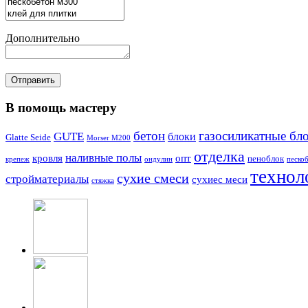
Дополнительно
В помощь мастеру
бетон
газосиликатные бл
GUTE
блоки
Glatte Seide
Morser M200
отделка
наливные полы
кровля
опт
пеноблок
крепеж
ондулин
песко
технол
сухие смеси
стройматериалы
сухиес меси
стяжка