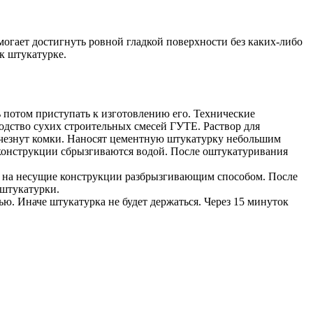
огает достигнуть ровной гладкой поверхности без каких-либо
к штукатурке.
 потом приступать к изготовлению его. Технические
одство сухих строительных смесей ГУТЕ. Раствор для
счезнут комки. Наносят цементную штукатурку небольшим
 конструкции сбрызгиваются водой. После оштукатуривания
ят на несущие конструкции разбрызгивающим способом. После
 штукатурки.
ью. Иначе штукатурка не будет держаться. Через 15 минуток