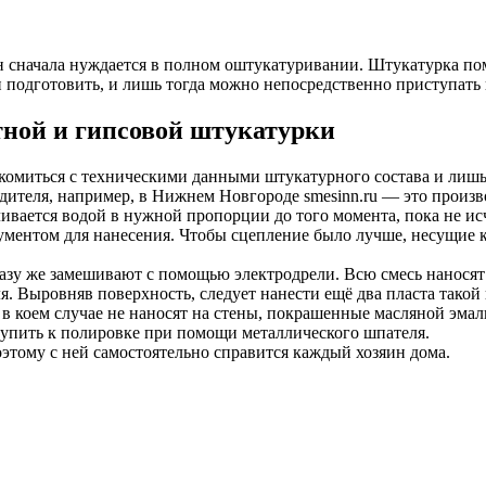
 сначала нуждается в полном оштукатуривании. Штукатурка пом
 подготовить, и лишь тогда можно непосредственно приступать 
тной и гипсовой штукатурки
комиться с техническими данными штукатурного состава и лишь
дителя, например, в Нижнем Новгороде smesinn.ru — это произв
ливается водой в нужной пропорции до того момента, пока не и
рументом для нанесения. Чтобы сцепление было лучше, несущие
сразу же замешивают с помощью электродрели. Всю смесь нанос
. Выровняв поверхность, следует нанести ещё два пласта такой
 в коем случае не наносят на стены, покрашенные масляной эмал
тупить к полировке при помощи металлического шпателя.
этому с ней самостоятельно справится каждый хозяин дома.