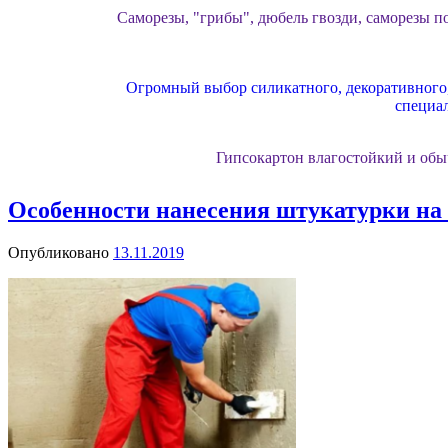
Саморезы, "грибы", дюбель гвозди, саморезы по
Огромный выбор силикатного, декоративного, 
специа
Гипсокартон влагостойкий и обы
Особенности нанесения штукатурки на
Газосиликатный блок от лидирующих заводов
Опубликовано
13.11.2019
Утеплитель базальтовый и минвата, п
Подошли к этапу отделки фасадов? Специал