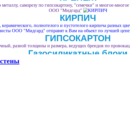
 металлу, саморезу по гипсокартону, "семечки" и многое-многое
ООО "Мидгард"
КИРПИЧ
керамического, полнотелого и пустотелого кирпича разных цвет
листы ООО "Мидгард" отправят к Вам на обьект по лучшей цене
ГИПСОКАРТОН
чный, разной толщины и размера, ведущих брендов по провока
Газосиликатные блоки
 стены
 изготовителей по уникально низкой цене с доставкой на участ
дешевле!
УТЕПЛИТЕЛЬ
енопласт в любых объёмах и под любые цели. Поможет с выборо
Фасадные системы
ист стройдисконта "Мидгард" подберу комплекс материалов, для
тонкослойной фактурной штукатуркой.