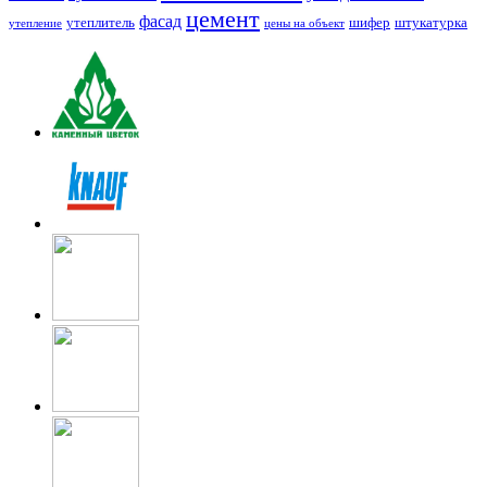
цемент
фасад
утеплитель
шифер
штукатурка
утепление
цены на объект