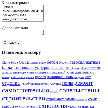
Заказ материалов
Дополнительно
В помощь мастеру
бетон
газосиликатные
GUTE
блоки
Glatte Seide
Morser M200
блоки
гипсокартон
гипсовая штукатурка
доставка
дом
декор
клей для плитки
кирпич силикатный
затирка
кирпич для печки
наливные полы
кровля
опт
клинкерный кирпич
крепеж
ондулин
ремонт
отделка
полы
покупка
пеноблок
пескобетон
самостоятельно
советы
стены
скидки
строительство
сухие
стройматериалы
стяжка
технология
смеси
укладка плитки
сухиес меси