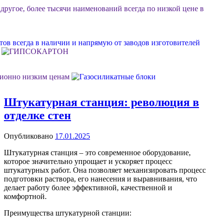
 другое, более тысячи наименований всегда по низкой цене в
ов всегда в наличии и напрямую от заводов изготовителей
ционно низким ценам
Штукатурная станция: революция в
ок или объект, возможна разгрузка, фурные поставки еще
отделке стен
Опубликовано
17.01.2025
м Ваш личный менеджер в стройдисконте "Мидгард"
Штукатурная станция – это современное оборудование,
которое значительно упрощает и ускоряет процесс
штукатурных работ. Она позволяет механизировать процесс
 долговечной, качественной и недорогой отделки фасада
подготовки раствора, его нанесения и выравнивания, что
делает работу более эффективной, качественной и
комфортной.
Преимущества штукатурной станции: