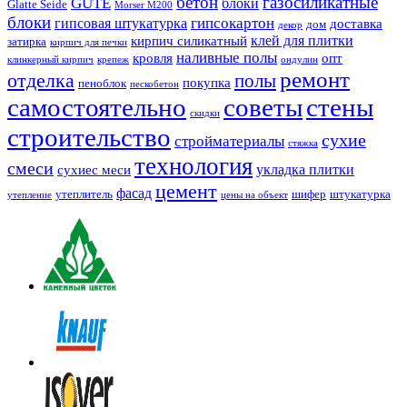
бетон
газосиликатные
GUTE
блоки
Glatte Seide
Morser M200
блоки
гипсокартон
гипсовая штукатурка
доставка
дом
декор
клей для плитки
кирпич силикатный
затирка
кирпич для печки
наливные полы
кровля
опт
клинкерный кирпич
крепеж
ондулин
ремонт
отделка
полы
покупка
пеноблок
пескобетон
самостоятельно
советы
стены
скидки
строительство
сухие
стройматериалы
стяжка
технология
смеси
укладка плитки
сухиес меси
цемент
фасад
утеплитель
шифер
штукатурка
утепление
цены на объект