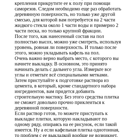
крепления прикрутите ее к полу при помощи
саморезов. Следом необходимо еще раз обработать
деревянную поверхность, но только уже другой
смесью, для которой вам потребуется на 2 части
жидкого стекла около 1 части воды и примерно 2
части песка, но только крупной фракции.
После того, как нанесенный состав на пол
полностью высох, можно уже смотреть, используя
уровень, ровная ли поверхность. И только после
этого, можно укладывать кафель на пол.
Очень важно верно выбрать место, с которого вы
начнете выкладку. В основном, это принято
начинать делать с дальнего угла. Измерьте все
углы и отметьте всё специальными метками.
Затем приступайте к подготовке раствора из
цемента, в который, кроме стандартного набора
ингредиентов, вам придется добавить
строительную мастику. Без этого средства плитка
не сможет довольно прочно приклеиться к
деревянной поверхности.
Если раствор готов, то можете приступать к
выкладке плитки, которую накладывают по
одному ряду, опираясь на ее рисунок, если такой
имеется. Ну а если кафельная плитка однотонная,
то проблем с ее выкладкой вообще не возникнет.