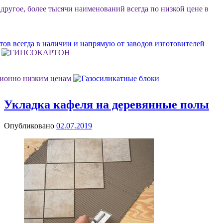
 другое, более тысячи наименований всегда по низкой цене в
ов всегда в наличии и напрямую от заводов изготовителей
ционно низким ценам
Укладка кафеля на деревянные полы
ок или объект, возможна разгрузка, фурные поставки еще
Опубликовано
02.07.2019
м Ваш личный менеджер в стройдисконте "Мидгард"
 долговечной, качественной и недорогой отделки фасада