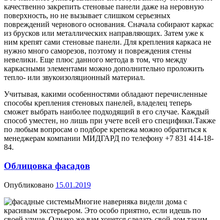
качественно закрепить стеновые панели даже на неровную
поверхность, но не вызывает слишком серьезных
повреждений чернового основания. Сначала собирают каркас
из брусков или металлических направляющих. Затем уже к
ним крепят сами стеновые панели. Для крепления каркаса не
нужно много саморезов, поэтому и повреждения стены
невелики. Еще плюс данного метода в том, что между
каркасными элементами можно дополнительно проложить
тепло- или звукоизоляционный материал.
Учитывая, какими особенностями обладают перечисленные
способы крепления стеновых панелей, владелец теперь
сможет выбрать наиболее подходящий в его случае. Каждый
способ уместен, но лишь при учете всей его специфики.Также
по любым вопросам о подборе крепежа можно обратиться к
менеджерам компании МИДГАРД по телефону +7 831 414-18-
84.
Облицовка фасадов
Опубликовано
15.01.2019
Многие наверняка видели дома с
красивым экстерьером. Это особо приятно, если идешь по
своей улице. Однако же вам хочется сделать свой дом таким