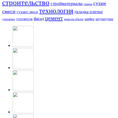
строительство
сухие
стройматериалы
стяжка
технология
смеси
укладка плитки
сухиес меси
цемент
фасад
утеплитель
шифер
штукатурка
утепление
цены на объект