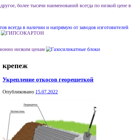
 другое, более тысячи наименований всегда по низкой цене в
ов всегда в наличии и напрямую от заводов изготовителей
ционно низким ценам
крепеж
ок или объект, возможна разгрузка, фурные поставки еще
Укрепление откосов георешеткой
м Ваш личный менеджер в стройдисконте "Мидгард"
Опубликовано
15.07.2022
 долговечной, качественной и недорогой отделки фасада