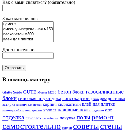
Как с вами связаться? (обязательно)
Заказ материалов
Дополнительно
В помощь мастеру
бетон
газосиликатные
GUTE
блоки
Glatte Seide
Morser M200
блоки
гипсокартон
гипсовая штукатурка
доставка
дом
декор
клей для плитки
кирпич силикатный
затирка
кирпич для печки
наливные полы
кровля
опт
клинкерный кирпич
крепеж
ондулин
ремонт
отделка
полы
покупка
пеноблок
пескобетон
самостоятельно
советы
стены
скидки