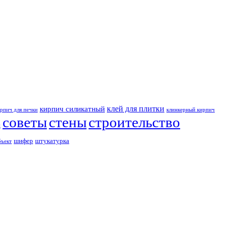
клей для плитки
кирпич силикатный
рпич для печки
клинкерный кирпич
советы
стены
строительство
и
шифер
штукатурка
бъект