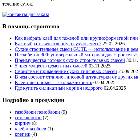
течение суток.
В помощь строителю
Как выбрать клей для тяжелой или крупноформатной пл
Как выбрать качественную сухую смесь?
25.02.2026
Сухие строительные смеси GUTE — использование в ремо
Пескобетон 300: универсальный материал для строительс
Преимущества готовых сухих строительных смесей
30.11
5 преимуществ цементных смесей
03.11.2025
Свойства и применение сухих гипсовых смесей
25.09.20
В чем состоит отличие гипсовой штукатурки от других м
Клей плиточный — что важно знать
07.04.2025
Где купить силикатный кирпич недорого
02.04.2025
Подробно о продукции
газоблоки пеноблоки
(9)
гипсокартон
(7)
кирпич
(8)
клей для обоев
(1)
крепеж
(4)