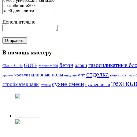
Дополнительно
В помощь мастеру
бетон
газосиликатные бл
GUTE
блоки
Glatte Seide
Morser M200
отделка
наливные полы
кровля
опт
пеноблок
крепеж
ондулин
песко
технол
сухие смеси
стройматериалы
сухиес меси
стяжка