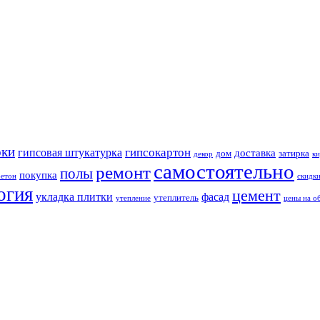
оки
гипсокартон
гипсовая штукатурка
доставка
дом
затирка
декор
ки
самостоятельно
ремонт
полы
покупка
бетон
скидк
огия
цемент
укладка плитки
фасад
утеплитель
утепление
цены на о