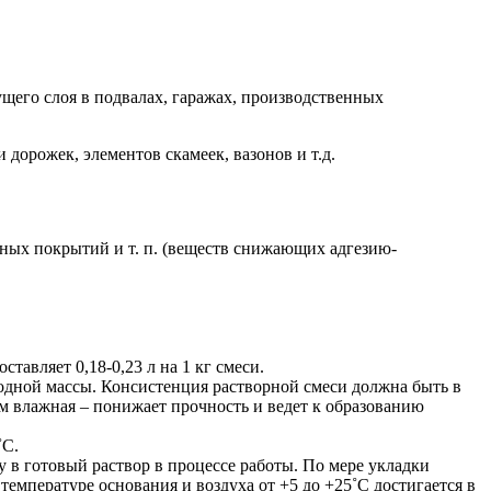
ущего слоя в подвалах, гаражах, производственных
дорожек, элементов скамеек, вазонов и т.д.
ных покрытий и т. п. (веществ снижающих адгезию-
тавляет 0,18-0,23 л на 1 кг смеси.
одной массы. Консистенция растворной смеси должна быть в
м влажная – понижает прочность и ведет к образованию
˚С.
 в готовый раствор в процессе работы. По мере укладки
мпературе основания и воздуха от +5 до +25˚С достигается в