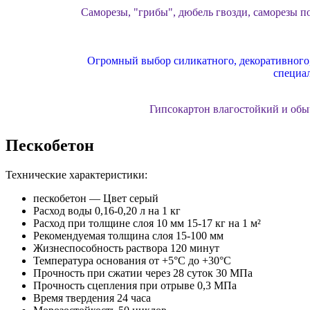
Саморезы, "грибы", дюбель гвозди, саморезы по
Огромный выбор силикатного, декоративного, 
специа
Гипсокартон влагостойкий и обы
Пескобетон
Газосиликатный блок от лидирующих заводов
Технические характеристики:
Утеплитель базальтовый и минвата, п
пескобетон — Цвет серый
Расход воды 0,16-0,20 л на 1 кг
Расход при толщине слоя 10 мм 15-17 кг на 1 м²
Рекомендуемая толщина слоя 15-100 мм
Подошли к этапу отделки фасадов? Специал
Жизнеспособность раствора 120 минут
Температура основания от +5°С до +30°С
Прочность при сжатии через 28 суток 30 МПа
Прочность сцепления при отрыве 0,3 МПа
Время твердения 24 часа