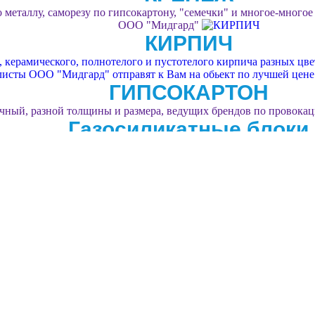
 металлу, саморезу по гипсокартону, "семечки" и многое-многое
ООО "Мидгард"
КИРПИЧ
керамического, полнотелого и пустотелого кирпича разных цвет
листы ООО "Мидгард" отправят к Вам на обьект по лучшей цене
ГИПСОКАРТОН
чный, разной толщины и размера, ведущих брендов по провока
Газосиликатные блоки
 изготовителей по уникально низкой цене с доставкой на участ
дешевле!
УТЕПЛИТЕЛЬ
енопласт в любых объёмах и под любые цели. Поможет с выборо
Фасадные системы
ист стройдисконта "Мидгард" подберу комплекс материалов, для
тонкослойной фактурной штукатуркой.