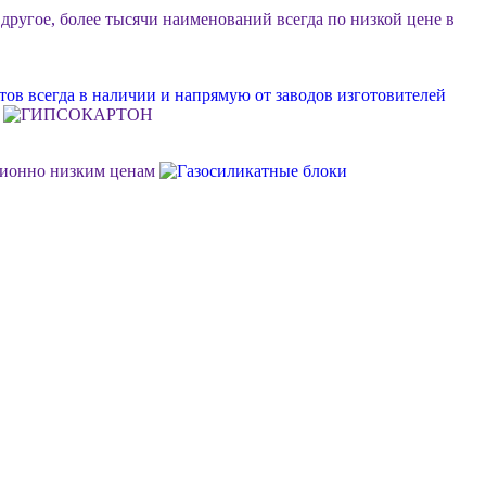
 другое, более тысячи наименований всегда по низкой цене в
ов всегда в наличии и напрямую от заводов изготовителей
ционно низким ценам
ок или объект, возможна разгрузка, фурные поставки еще
м Ваш личный менеджер в стройдисконте "Мидгард"
 долговечной, качественной и недорогой отделки фасада