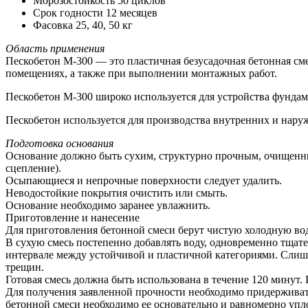
Морозостойкость 50 циклов
Срок годности 12 месяцев
Фасовка 25, 40, 50 кг
Область применения
Пескобетон М-300 — это пластичная безусадочная бетонная сме
помещениях, а также при выполнении монтажных работ.
Пескобетон М-300 широко используется для устройства фундаме
Пескобетон используется для производства внутренних и нару
Подготовка основания
Основание должно быть сухим, структурно прочным, очищенны
сцепление).
Осыпающиеся и непрочные поверхности следует удалить.
Неводостойкие покрытия очистить или смыть.
Основание необходимо заранее увлажнить.
Приготовление и нанесение
Для приготовления бетонной смеси берут чистую холодную воду 
В сухую смесь постепенно добавлять воду, одновременно тщат
интервале между устойчивой и пластичной категориями. Слишк
трещин.
Готовая смесь должна быть использована в течение 120 минут. 
Для получения заявленной прочности необходимо придерживатьс
бетонной смеси необходимо ее основательно и равномерно упл