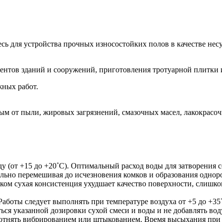
сь для устройства прочных износостойких полов в качестве нес
нтов зданий и сооружений, приготовления тротуарной плитки и 
жных работ.
м от пыли, жировых загрязнений, смазочных масел, лакокрасоч
(от +15 до +20˚С). Оптимальный расход воды для затворения сос
ельно перемешивая до исчезновения комков и образования однор
ом сухая консистенция ухудшает качество поверхности, слишко
Работы следует выполнять при температуре воздуха от +5 до +35
я указанной дозировки сухой смеси и воды и не добавлять воду
отнять вибрированием или штыкованием. Время высыхания при те