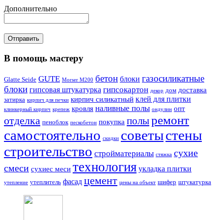
Дополнительно
В помощь мастеру
бетон
газосиликатные
GUTE
блоки
Glatte Seide
Morser M200
блоки
гипсокартон
гипсовая штукатурка
доставка
дом
декор
клей для плитки
кирпич силикатный
затирка
кирпич для печки
наливные полы
кровля
опт
клинкерный кирпич
крепеж
ондулин
ремонт
отделка
полы
покупка
пеноблок
пескобетон
самостоятельно
советы
стены
скидки
строительство
сухие
стройматериалы
стяжка
технология
смеси
укладка плитки
сухиес меси
цемент
фасад
утеплитель
шифер
штукатурка
утепление
цены на объект