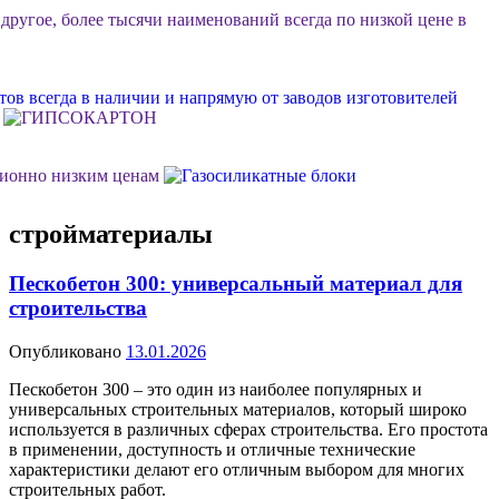
 другое, более тысячи наименований всегда по низкой цене в
ов всегда в наличии и напрямую от заводов изготовителей
ционно низким ценам
стройматериалы
ок или объект, возможна разгрузка, фурные поставки еще
Пескобетон 300: универсальный материал для
строительства
м Ваш личный менеджер в стройдисконте "Мидгард"
Опубликовано
13.01.2026
Пескобетон 300 – это один из наиболее популярных и
 долговечной, качественной и недорогой отделки фасада
универсальных строительных материалов, который широко
используется в различных сферах строительства. Его простота
в применении, доступность и отличные технические
характеристики делают его отличным выбором для многих
строительных работ.