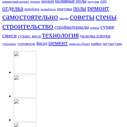
наливные полы
кровля
опт
клинкерный кирпич
крепеж
ондулин
ремонт
отделка
полы
покупка
пеноблок
пескобетон
самостоятельно
советы
стены
скидки
строительство
сухие
стройматериалы
стяжка
технология
смеси
укладка плитки
сухиес меси
цемент
фасад
утеплитель
шифер
штукатурка
утепление
цены на объект