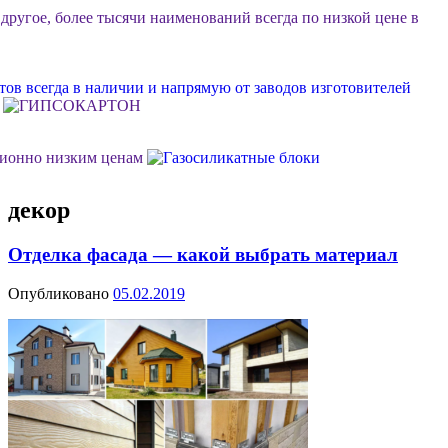
 другое, более тысячи наименований всегда по низкой цене в
ов всегда в наличии и напрямую от заводов изготовителей
ционно низким ценам
декор
ок или объект, возможна разгрузка, фурные поставки еще
Отделка фасада — какой выбрать материал
м Ваш личный менеджер в стройдисконте "Мидгард"
Опубликовано
05.02.2019
 долговечной, качественной и недорогой отделки фасада