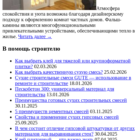
Атмосфера
спокойствия и уюта возможна благодаря дизайнерскому
подходу к оформлению комнат частных домов. Фальш-
камины являются многофункциональными
привлекательными устройствами, обеспечивающими тепло в
жилье.
Читать далее
→
В помощь строителю
Как выбрать клей для тяжелой или крупноформатной
плитки?
02.03.2026
Как выбрать качественную сухую смесь?
25.02.2026
Сухие строительные смеси GUTE — использование в
ремонте и строительстве
18.01.2026
Пескобетон 300: универсальный материал для
строительства
13.01.2026
Преимущества готовых сухих строительных смесей
30.11.2025
5 преимуществ цементных смесей
03.11.2025
Свойства и применение сухих гипсовых смесей
25.09.2025
В чем состоит отличие гипсовой штукатурки от других
материалов для выравнивания стен?
30.04.2025
Клей плиточный — что важно знать
07.04.2025