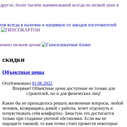
 другое, более тысячи наименований всегда по низкой цене в
ов всегда в наличии и напрямую от заводов изготовителей
ционно низким ценам
скидки
ок или объект, возможна разгрузка, фурные поставки еще
Объектные цены
м Ваш личный менеджер в стройдисконте "Мидгард"
Опубликовано
01.06.2022
Впервые! Объектные цены доступные не только для
строителей, но и для физических лиц!
 долговечной, качественной и недорогой отделки фасада
Какие бы не приходилось решать жизненные вопросы, любой
человек, возвращаясь домой с работы, хочет отдохнуть и
почувствовать себя комфортно. Зачастую это достигается
только при создании уютной обстановки. Если вы не
ощущаете таковой, то вам точно стоит провести некоторые