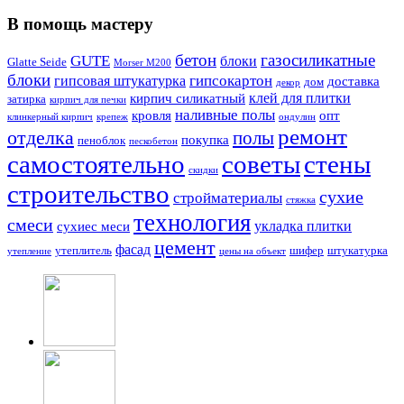
В помощь мастеру
бетон
газосиликатные
GUTE
блоки
Glatte Seide
Morser M200
блоки
гипсокартон
гипсовая штукатурка
доставка
дом
декор
клей для плитки
кирпич силикатный
затирка
кирпич для печки
наливные полы
кровля
опт
клинкерный кирпич
крепеж
ондулин
ремонт
отделка
полы
покупка
пеноблок
пескобетон
самостоятельно
советы
стены
скидки
строительство
сухие
стройматериалы
стяжка
технология
смеси
укладка плитки
сухиес меси
цемент
фасад
утеплитель
шифер
штукатурка
утепление
цены на объект